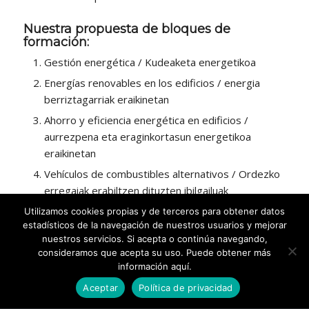
Nuestra propuesta de bloques de
formación:
Gestión energética / Kudeaketa energetikoa
Energías renovables en los edificios / energia
berriztagarriak eraikinetan
Ahorro y eficiencia energética en edificios /
aurrezpena eta eraginkortasun energetikoa
eraikinetan
Vehículos de combustibles alternativos / Ordezko
erregaiak erabiltzen dituzten ibilgailuak
Alumbrado público / Argiteria Publikoa
Utilizamos cookies propias y de terceros para obtener datos
estadísticos de la navegación de nuestros usuarios y mejorar
nuestros servicios. Si acepta o continúa navegando,
consideramos que acepta su uso. Puede obtener más
información aquí.
Aceptar
Política de privacidad