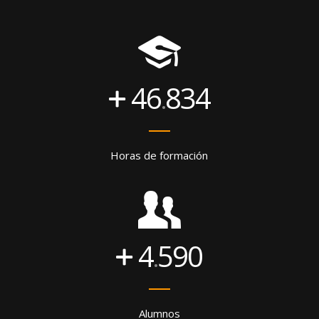
46
834
.
Horas de formación
4
590
.
Alumnos