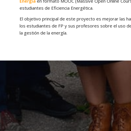
Energía
en formato MOOC (Massive Open Online Course)
estudiantes de Eficiencia Energética.
El objetivo principal de este proyecto es mejorar las h
los estudiantes de FP y sus profesores sobre el uso de
la gestión de la energía.