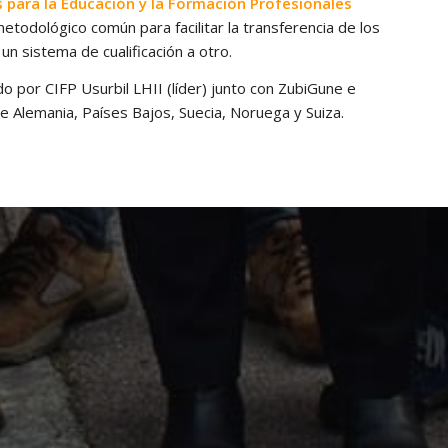
 para la Educación y la Formación Profesionales
todológico común para facilitar la transferencia de los
un sistema de cualificación a otro.
o por CIFP Usurbil LHII (líder) junto con ZubiGune e
 Alemania, Países Bajos, Suecia, Noruega y Suiza.