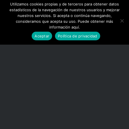
Utilizamos cookies propias y de terceros para obtener datos
estadísticos de la navegación de nuestros usuarios y mejorar
nuestros servicios. Si acepta o continúa navegando,
consideramos que acepta su uso. Puede obtener más
información aquí.
Aceptar
Política de privacidad
El reto y la aspiración del proyecto Forma NAEN, del
programa europeo de cooperación territorial Interreg
POCTEFA, que tiene por objeto reforzar la integración
económica y social en el espacio España-Francia-
Andorra, es la adquisición de competencias
reconocidas a ambos lados de la frontera.
Forma NAEN es un proyecto transfronterizo destinado
a promover la movilidad y la inserción profesional en
sectores deficitarios en mano de obra en la