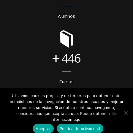
Alumnos
446
Cursos
Utilizamos cookies propias y de terceros para obtener datos
estadísticos de la navegación de nuestros usuarios y mejorar
nuestros servicios. Si acepta o continúa navegando,
consideramos que acepta su uso. Puede obtener más
información aquí.
© Copyright - Zubigune |
Diseño Página Web
Aceptar
Política de privacidad
Política de privacidad