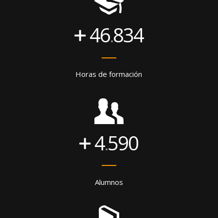
46
834
.
Horas de formación
4
590
.
Alumnos