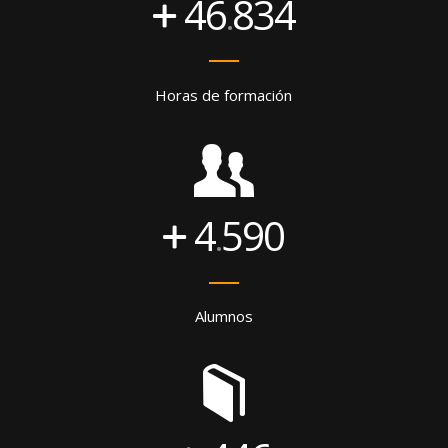
46
834
.
Horas de formación
4
590
.
Alumnos