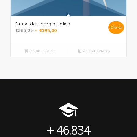
Curso de Energía Eólica
¡Oferta!
€
565,25
€
395,00
Añadir al carrito
Mostrar detalles
46
834
.