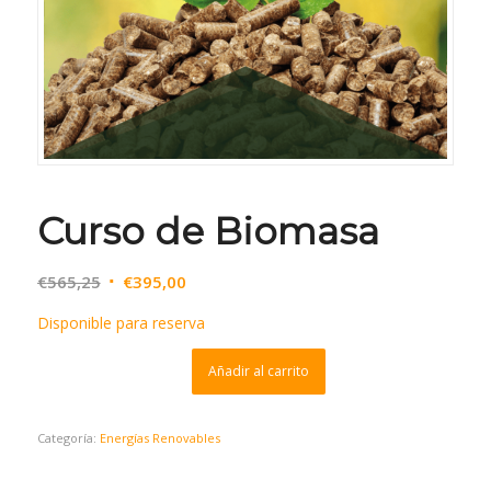
Curso de Biomasa
€
565,25
€
395,00
Disponible para reserva
Añadir al carrito
Categoría:
Energías Renovables