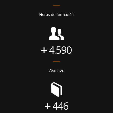
Horas de formación
4
590
.
Alumnos
446