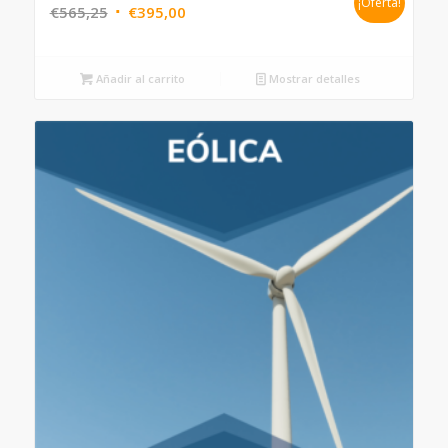
¡Oferta!
€
565,25
€
395,00
Añadir al carrito
Mostrar detalles