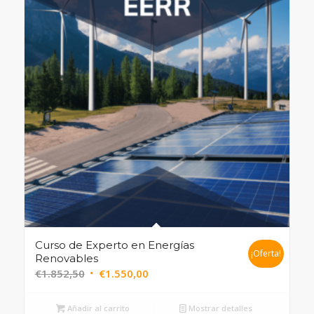
Curso de Experto en Energías
¡Oferta!
Renovables
€
1.852,50
€
1.550,00
Añadir al carrito
Mostrar detalles