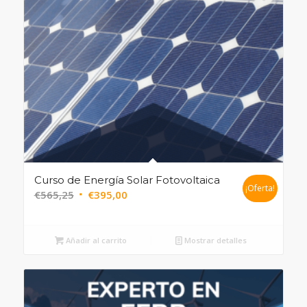
Curso de Energía Solar Fotovoltaica
¡Oferta!
€
565,25
€
395,00
Añadir al carrito
Mostrar detalles